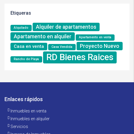
Etiqueras
Alquiler de apartamentos
Alquilado
Apartamento en alquiler
Apartamento en venta
Proyecto Nuevo
Casa en venta
Casa Vendida
RD Bienes Raices
Rancho de Playa
Enlaces rápidos
Inmuebles en venta
Inmuebles en alquiler
Servicios