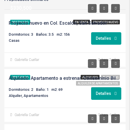
desde
$330,500
Proyecto nuevo en Col. Escalón, San Salvador
DESTACADO
EN VENTA
PROYECTO NUEVO
Dormitorios: 3
Baños: 3.5
m2: 156
Detalles
Casas
Gabriella Cuellar
hace 2 años
$650/neg
Alquilado. Apartamento a estrenar. Condominio Bilbao Escalón
DESTACADO
ALQUILADO
ALQUILADO
ALQUILER DE APARTAMENTOS
Dormitorios: 2
Baño: 1
m2: 69
RD BIENES RAICES
Detalles
Alquiler, Apartamentos
Gabriella Cuellar
hace 6 años
$700/Neg.