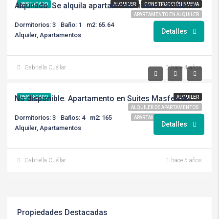
Alquilado. Se alquila apartamento nuevo. Condominio Portal Los Nogales
DESTACADO
ALQUILER
CONSTRUCCIÓN NUEVA
APARTAMENTO EN ALQUILER
Dormitorios: 3
Baño: 1
m2: 65.64
PROYECTO NUEVO
Detalles
Alquiler, Apartamentos
RD BIENES RAICES
Gabriella Cuéllar
hace 4 años
$1,200
No disponible. Apartamento en Suites Masferrer
DESTACADO
ALQUILER
ALQUILER DE APARTAMENTOS
Dormitorios: 3
Baños: 4
m2: 165
APARTAMENTO EN ALQUILER
Detalles
Alquiler, Apartamentos
RD BIENES RAICES
Gabriella Cuéllar
hace 5 años
Propiedades Destacadas