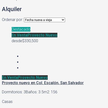
Alquiler
Ordenar por:
Destacado
En Venta
Proyecto Nuevo
desde
$330,500
En Venta
Proyecto Nuevo
Proyecto nuevo en Col. Escalón, San Salvador
Dormitorios: 3
Baños: 3.5
m2: 156
Casas