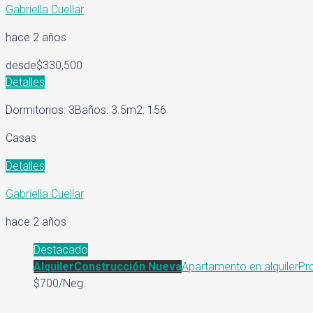
Gabriella Cuellar
hace 2 años
desde
$330,500
Detalles
Dormitorios: 3
Baños: 3.5
m2: 156
Casas
Detalles
Gabriella Cuellar
hace 2 años
Destacado
Alquiler
Construcción Nueva
Apartamento en alquiler
Pr
$700/Neg.