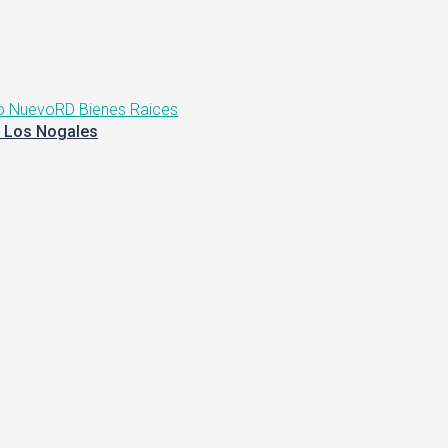
o Nuevo
RD Bienes Raices
l Los Nogales