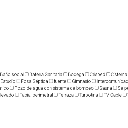
Baño social
Batería Sanitaria
Bodega
Césped
Cisterna
Estudio
Fosa Séptica
fuente
Gimnasio
Intercomunica
mico
Pozo de agua con sistema de bombeo
Sauna
Se p
elevado
Tapial perimetral
Terraza
Turbotina
TV Cable