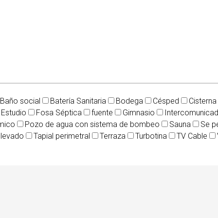
Baño social
Batería Sanitaria
Bodega
Césped
Cisterna
Estudio
Fosa Séptica
fuente
Gimnasio
Intercomunica
mico
Pozo de agua con sistema de bombeo
Sauna
Se p
elevado
Tapial perimetral
Terraza
Turbotina
TV Cable