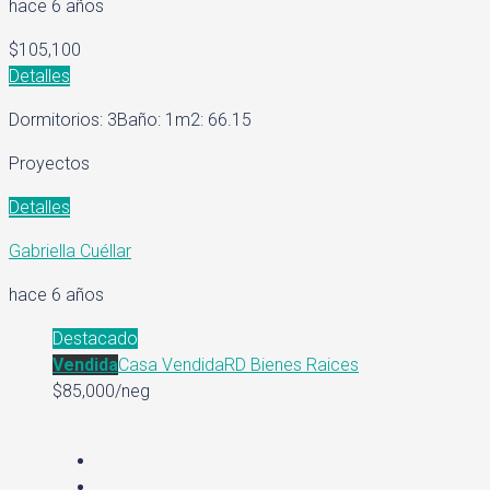
hace 6 años
$105,100
Detalles
Dormitorios: 3
Baño: 1
m2: 66.15
Proyectos
Detalles
Gabriella Cuéllar
hace 6 años
Destacado
Vendida
Casa Vendida
RD Bienes Raices
$85,000/neg