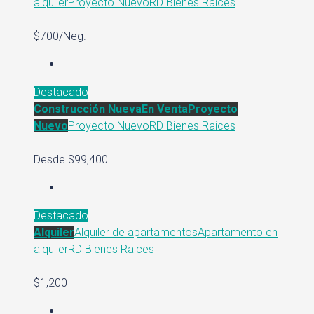
alquiler
Proyecto Nuevo
RD Bienes Raices
$700/Neg.
Destacado
Construcción Nueva
En Venta
Proyecto
Nuevo
Proyecto Nuevo
RD Bienes Raices
Desde
$99,400
Destacado
Alquiler
Alquiler de apartamentos
Apartamento en
alquiler
RD Bienes Raices
$1,200