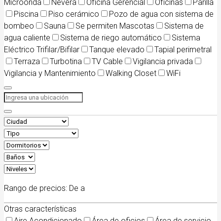
Microonda
Nevera
Oficina Gerencial
Oficinas
Parilla
Piscina
Piso cerámico
Pozo de agua con sistema de
bombeo
Sauna
Se permiten Mascotas
Sistema de
agua caliente
Sistema de riego automático
Sistema
Eléctrico Trifilar/Bifilar
Tanque elevado
Tapial perimetral
Terraza
Turbotina
TV Cable
Vigilancia privada
Vigilancia y Mantenimiento
Walking Closet
WiFi
Rango de precios:
De
a
Otras características
Aire Acondicionado
Área de oficios
Área de servicio