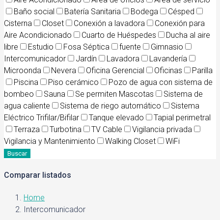
Baño social
Batería Sanitaria
Bodega
Césped
Cisterna
Closet
Conexión a lavadora
Conexión para
Aire Acondicionado
Cuarto de Huéspedes
Ducha al aire
libre
Estudio
Fosa Séptica
fuente
Gimnasio
Intercomunicador
Jardín
Lavadora
Lavandería
Microonda
Nevera
Oficina Gerencial
Oficinas
Parilla
Piscina
Piso cerámico
Pozo de agua con sistema de
bombeo
Sauna
Se permiten Mascotas
Sistema de
agua caliente
Sistema de riego automático
Sistema
Eléctrico Trifilar/Bifilar
Tanque elevado
Tapial perimetral
Terraza
Turbotina
TV Cable
Vigilancia privada
Vigilancia y Mantenimiento
Walking Closet
WiFi
Buscar
Comparar listados
Home
Intercomunicador