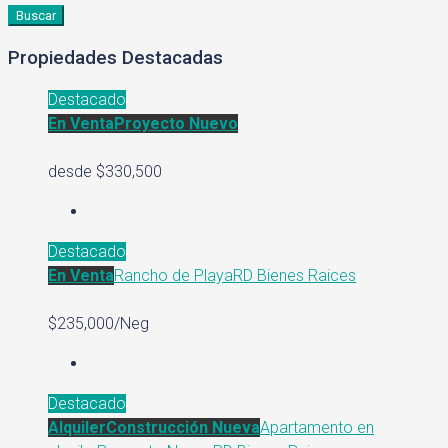
Buscar
Propiedades Destacadas
Destacado
En Venta
Proyecto Nuevo
desde
$330,500
Destacado
En Venta
Rancho de Playa
RD Bienes Raices
$235,000/Neg
Destacado
Alquiler
Construcción Nueva
Apartamento en