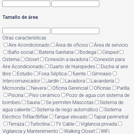
Tamaño de área
Otras características
Aire Acondicionado
Área de oficios
Área de servicio
Baño social
Batería Sanitaria
Bodega
Césped
Cisterna
Closet
Conexión a lavadora
Conexión para
Aire Acondicionado
Cuarto de Huéspedes
Ducha al aire
libre
Estudio
Fosa Séptica
fuente
Gimnasio
Intercomunicador
Jardín
Lavadora
Lavandería
Microonda
Nevera
Oficina Gerencial
Oficinas
Parilla
Piscina
Piso cerámico
Pozo de agua con sistema de
bombeo
Sauna
Se permiten Mascotas
Sistema de
agua caliente
Sistema de riego automático
Sistema
Eléctrico Trifilar/Bifilar
Tanque elevado
Tapial perimetral
Terraza
Turbotina
TV Cable
Vigilancia privada
Vigilancia y Mantenimiento
Walking Closet
WiFi