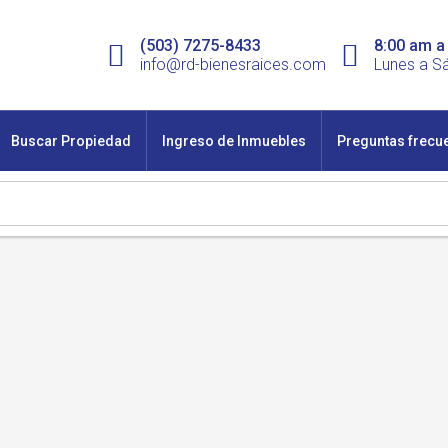
(503) 7275-8433
8:00 am a
info@rd-bienesraices.com
Lunes a S
Buscar Propiedad
Ingreso de Inmuebles
Preguntas frecu