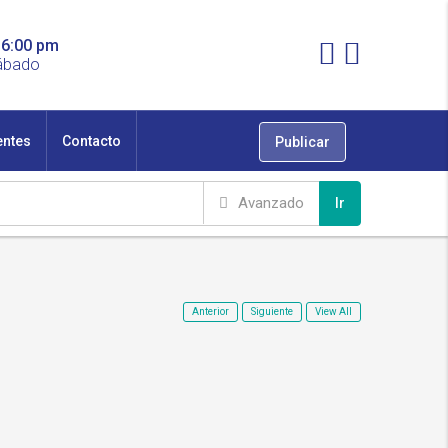
 6:00 pm
ábado
entes
Contacto
Publicar
Avanzado
Ir
Anterior
Siguiente
View All